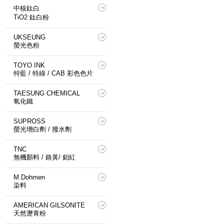
中核鈦白
TiO2 鈦白粉
UKSEUNG
螢光色粉
TOYO INK
特藍 / 特綠 / CAB 彩色色片
TAESUNG CHEMICAL
氧化鐵
SUPROSS
螢光增白劑 / 撥水劑
TNC
無機顏料 / 鉻黃/ 鉬紅
M.Dohmen
染料
AMERICAN GILSONITE
天然瀝青粉